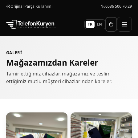
Orijinal Parça Kullanımı
0536 506 70 29
TR
EN
GALERI
Mağazamızdan
Kareler
Tamir ettiğimiz cihazlar, mağazamız ve teslim
ettiğimiz mutlu müşteri cihazlarından kareler.